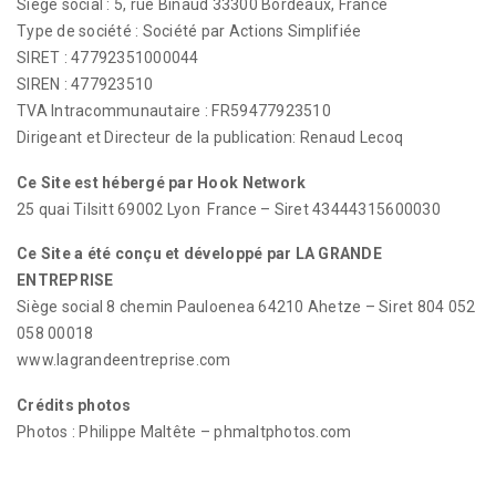
Siège social : 5, rue Binaud 33300 Bordeaux, France
Type de société : Société par Actions Simplifiée
SIRET : 47792351000044
SIREN : 477923510
TVA Intracommunautaire : FR59477923510
Dirigeant et Directeur de la publication: Renaud Lecoq
Ce Site est hébergé par Hook Network
25 quai Tilsitt 69002 Lyon France – Siret 43444315600030
Ce Site a été conçu et développé par LA GRANDE
ENTREPRISE
Siège social 8 chemin Pauloenea 64210 Ahetze – Siret 804 052
058 00018
www.lagrandeentreprise.com
Crédits photos
Photos : Philippe Maltête –
phmaltphotos.com